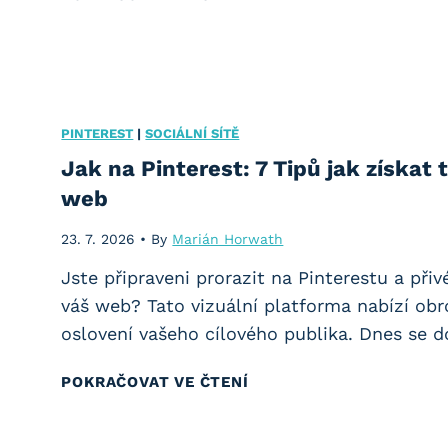
e
k
k
l
l
a
a
m
m
PINTEREST
|
SOCIÁLNÍ SÍTĚ
u
a
Jak na Pinterest: 7 Tipů jak získat 
2
n
web
0
a
2
23. 7. 2026
•
By
Marián Horwath
F
6
a
Jste připraveni prorazit na Pinterestu a při
:
c
váš web? Tato vizuální platforma nabízí obr
J
e
oslovení vašeho cílového publika. Dnes se d
a
b
k
J
POKRAČOVAT VE ČTENÍ
o
n
a
o
a
k
k
s