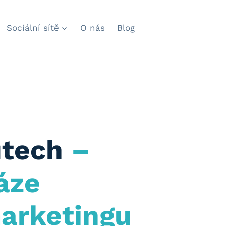
Sociální sítě
O nás
Blog
utech
–
áze
marketingu