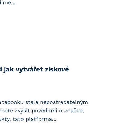
adíme…
jak vytvářet ziskové
Facebooku stala nepostradatelným
chcete zvýšit povědomí o značce,
ukty, tato platforma…