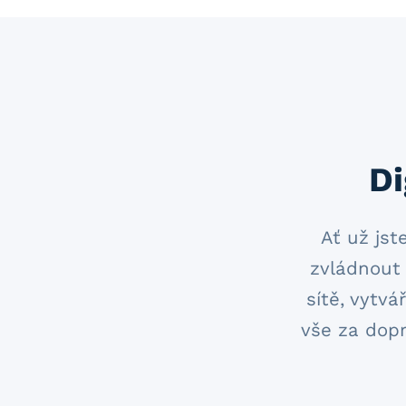
Di
Ať už jst
zvládnout 
sítě, vytv
vše za dop