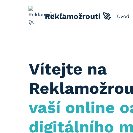
Přeskočit
na
Reklamožrouti 🚀
Úvod
obsah
Vítejte na
Reklamožro
vaší online o
digitálního 