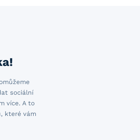
ka!
m pomůžeme
at sociální
 více. A to
, které vám