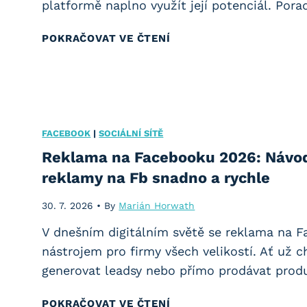
platformě naplno využít její potenciál. Por
N
POKRAČOVAT VE ČTENÍ
á
v
o
d
n
FACEBOOK
|
SOCIÁLNÍ SÍTĚ
a
Reklama na Facebooku 2026: Návod 
T
reklamy na Fb snadno a rychle
i
30. 7. 2026
•
By
Marián Horwath
k
T
V dnešním digitálním světě se reklama na 
o
nástrojem pro firmy všech velikostí. Ať už 
k
generovat leadsy nebo přímo prodávat prod
R
R
POKRAČOVAT VE ČTENÍ
e