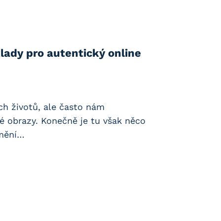
lady pro autentický online
ich životů, ale často nám
é obrazy. Konečně je tu však něco
 mění…