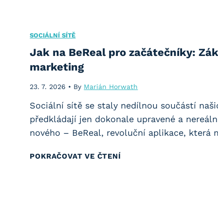
n
u
t
a
2
a
P
SOCIÁLNÍ SÍTĚ
0
v
i
Jak na BeReal pro začátečníky: Zák
2
i
n
marketing
6
t
t
:
Z
23. 7. 2026
•
By
Marián Horwath
e
N
i
r
Sociální sítě se staly nedílnou součástí naš
á
s
e
předkládají jen dokonale upravené a nereáln
v
k
s
nového – BeReal, revoluční aplikace, která
o
o
t
d
v
J
POKRAČOVAT VE ČTENÍ
:
j
é
a
7
a
K
k
T
k
a
n
i
v
m
a
p
y
p