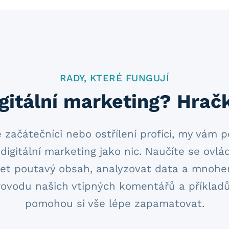
RADY, KTERÉ FUNGUJÍ
gitální marketing? Hrač
e začátečníci nebo ostřílení profíci, my vá
digitální marketing jako nic. Naučíte se ovlád
ářet poutavý obsah, analyzovat data a mnohem
rovodu našich vtipných komentářů a příkladů
pomohou si vše lépe zapamatovat.